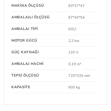
MAKINA ÖLÇÜSÜ
83*37*47
AMBALAJLI ÖLÇÜSÜ
87*40*54
AMBALAJ TIPI
KOLİ
MOTOR GÜCÜ
2,2 kw
GÜÇ KAYNAĞI
220 V
AMBALAJ HACMI
0,19 m³
TEPSI ÖLÇÜSÜ
720*335 mm
KAPASITE
600 kg