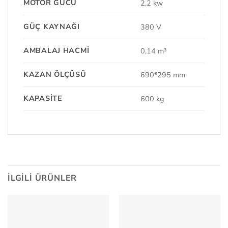
MOTOR GÜCÜ
2,2 kw
GÜÇ KAYNAĞI
380 V
AMBALAJ HACMI
0,14 m³
KAZAN ÖLÇÜSÜ
690*295 mm
KAPASITE
600 kg
İLGILI ÜRÜNLER