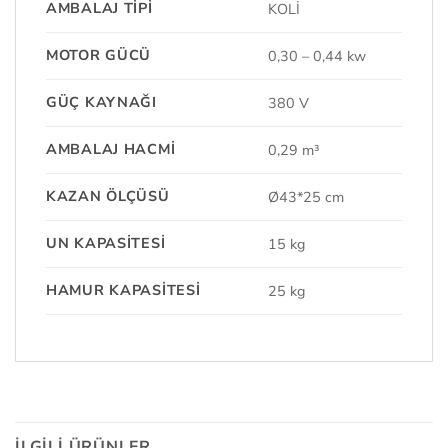
AMBALAJ TIPI
KOLİ
MOTOR GÜCÜ
0,30 – 0,44 kw
GÜÇ KAYNAĞI
380 V
AMBALAJ HACMI
0,29 m³
KAZAN ÖLÇÜSÜ
Ø43*25 cm
UN KAPASITESI
15 kg
HAMUR KAPASITESI
25 kg
İLGILI ÜRÜNLER