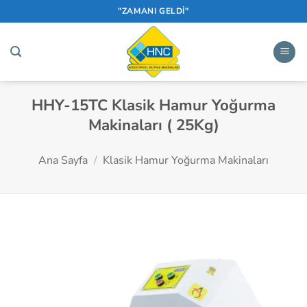
İçeriğe
"ZAMANI GELDİ"
atla
HHY-15TC Klasik Hamur Yoğurma
Makinaları ( 25Kg)
Ana Sayfa
/
Klasik Hamur Yoğurma Makinaları